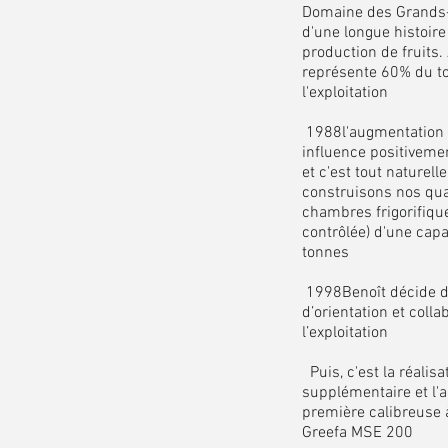
Domaine des Grands-S
d'une longue histoire
production de fruits. 
représente 60% du 
l'exploitation
1988l'augmentation 
influence positivemen
et c'est tout naturel
construisons nos qu
chambres frigorifiq
contrôlée) d'une capa
tonnes
1998Benoît décide d
d’orientation et coll
l’exploitation
Puis, c'est la réali
supplémentaire et l'a
première calibreus
Greefa MSE 200