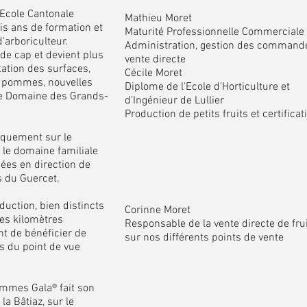
'Ecole Cantonale
Mathieu Moret
ois ans de formation et
Maturité Professionnelle Commerciale
'arboriculteur.
Administration, gestion des command
 de cap et devient plus
vente directe
ation des surfaces,
Cécile Moret
e pommes, nouvelles
Diplome de l'Ecole d'Horticulture et
le Domaine des Grands-
d'Ingénieur de Lullier
Production de petits fruits et certificat
niquement sur le
z, le domaine familiale
nées en direction de
gs du Guercet.
duction, bien distincts
Corinne Moret
es kilomètres
Responsable de la vente directe de fru
t de bénéficier de
sur nos différents points de vente
s du point de vue
mmes Gala® fait son
la Bâtiaz, sur le