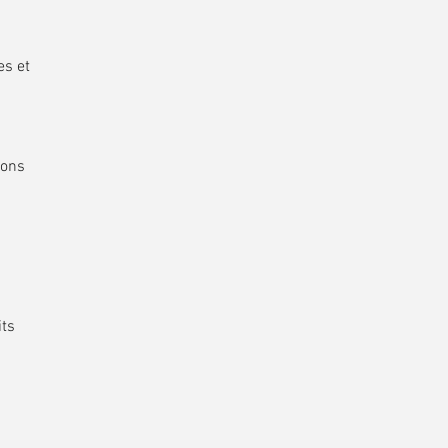
es et
ions
its