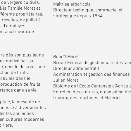
 de vergers cultivés.
Maîtrise arboricole
 la Famille Moret et
Directeur technique, commecial et
fférents propriétaires.
stratégique depuis 1984
récoltes, de juillet à
ne d'employés
nt aux travaux de
ure dès son plus jeune
Benoît Moret
ges motivé par sa
Brevet Fédéral de gestionnaire des ve
re, décide de créer une
Directeur administratif
tion de fruits.
Adminstration et gestion des finances
ctivités dans le
Julien Moret
production de fruits
Diplome de l'Ecole Cantonale d'Agricul
rtance dans sa vie.
Entretien des cultures, organsation de
travaux, des machines et Matériel
 pluie, la mévente de
 poussé à diversifier les
ler les anciennes
t en cultures modernes
iriers.