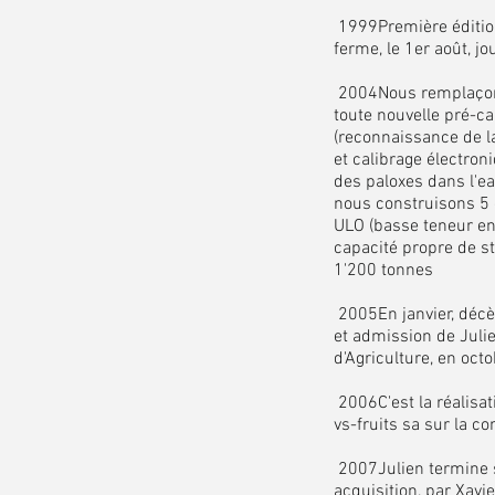
1999Première éditio
ferme, le 1er août, jo
2004Nous remplaçons 
toute nouvelle pré-ca
(reconnaissance de la
et calibrage électron
des paloxes dans l'
nous construisons 5 
ULO (basse teneur en
capacité propre de s
1'200 tonnes
2005En janvier, déc
et admission de Julie
d'Agriculture, en oct
2006C'est la réalisat
vs-fruits sa sur la 
2007Julien termine s
acquisition, par Xavi