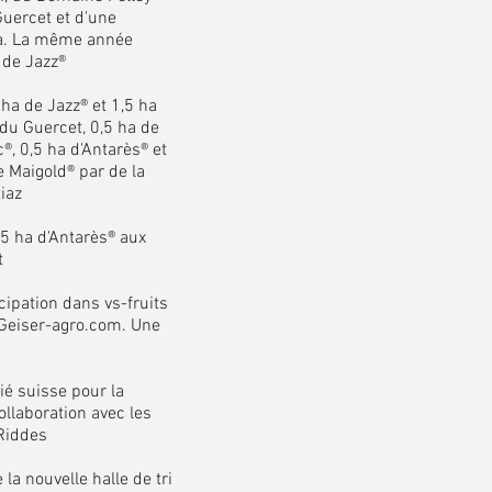
Guercet et d'une
ha. La même année
 de Jazz®
ha de Jazz® et 1,5 ha
du Guercet, 0,5 ha de
, 0,5 ha d'Antarès® et
e Maigold® par de la
tiaz
5 ha d'Antarès® aux
t
cipation dans vs-fruits
 Geiser-agro.com. Une
ié suisse pour la
ollaboration avec les
 Riddes
a nouvelle halle de tri