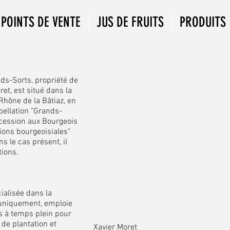
POINTS DE VENTE
JUS DE FRUITS
PRODUITS
s-Sorts, propriété de
ret, est situé dans la
 Rhône de la Bâtiaz, en
ppellation "Grands-
 cession aux Bourgeois
tions bourgeoisiales"
ns le cas présent, il
tions.
ialisée dans la
 uniquement, emploie
s à temps plein pour
 de plantation et
Xavier Moret