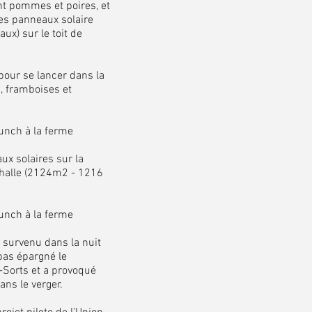
t pommes et poires, et
des panneaux solaire
x) sur le toit de
our se lancer dans la
, framboises et
unch à la ferme
x solaires sur la
e halle (2124m2 - 1216
unch à la ferme
 survenu dans la nuit
pas épargné le
Sorts et a provoqué
ns le verger.