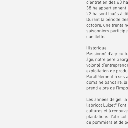
d'entretien des 60 ha
38 ha appartiennent à
22 ha sont loués à di
Durant la période des 
octobre, une trentai
saisonniers participe
cueillette.
Historique
Passionné d'agricult
âge, notre père Geor
volonté d'entreprend
exploitation de produc
Parallèlement à ses a
domaine bancaire, la 
prend alors de l'impo
Les années de gel, la
l'abricot Luizet® l'ont
cultures et à renouve
plantations d'abrico
de pommiers et de po